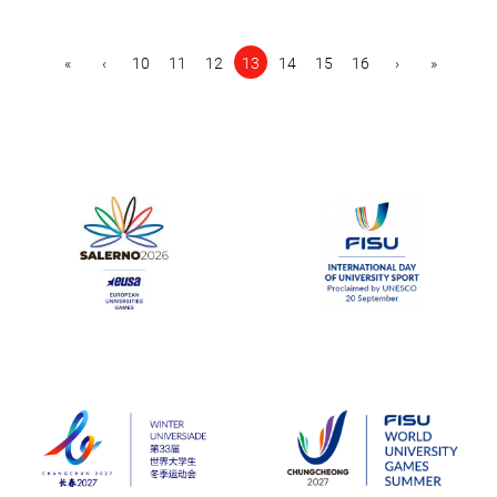
First
Previous
Next
Last
«
‹
10
11
12
13
14
15
16
›
»